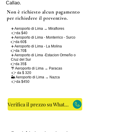
Callao.
Non è richiesto alcun pagamento
per richiedere il preventivo.
✈️ Aeroporto di Lima → Miraflores
👉da $40
✈️ Aeroporto di Lima - Monterrico - Surco
👉da 60$
✈️ Aeroporto di Lima - La Molina
👉da 70$
✈️ Aeroporto di Lima -Estacion Ormeño o
Cruz del Sur
👉da 35$
🌴 Aeroporto di Lima → Paracas
👉 da $ 320
🏜️ Aeroporto di Lima → Nazca
👉da $450
Verifica il prezzo su WhatsApp
⚡ Risposta rapida su WhatsApp