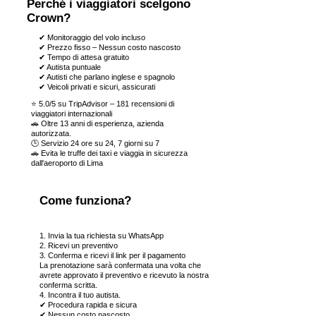
Perché i viaggiatori scelgono
Crown?
✔ Monitoraggio del volo incluso
✔ Prezzo fisso – Nessun costo nascosto
✔ Tempo di attesa gratuito
✔ Autista puntuale
✔ Autisti che parlano inglese e spagnolo
✔ Veicoli privati ​​e sicuri, assicurati
⭐ 5.0/5 su TripAdvisor – 181 recensioni di
viaggiatori internazionali
🚗 Oltre 13 anni di esperienza, azienda
autorizzata.
🕒 Servizio 24 ore su 24, 7 giorni su 7
​🚗 Evita le truffe dei taxi e viaggia in sicurezza
dall'aeroporto di Lima
Come funziona?
1. Invia la tua richiesta su WhatsApp
2. Ricevi un preventivo
3. Conferma e ricevi il link per il pagamento
La prenotazione sarà confermata una volta che
avrete approvato il preventivo e ricevuto la nostra
conferma scritta.
4. Incontra il tuo autista.
✔ Procedura rapida e sicura
✔ Nessun costo nascosto