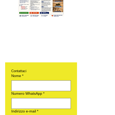
Contattaci
Nome
*
Numero WhatsApp
*
Indirizzo e-mail
*