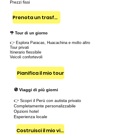
Prezzi fissi
Prenota un trasferimento
🌴 Tour di un giorno
👉 Esplora Paracas, Huacachina e molto altro
Tour privati
Itinerario flessibile
Veicoli confortevoli
Pianifica il mio tour
🧭 Viaggi di più giorni
👉 Scopri il Perù con autista privato
Completamente personalizzabile
Opzioni hotel
Esperienza locale
Costruisci il mio viaggio