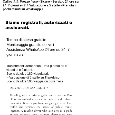
Callao 🇵🇪 Prezzo fisso • Sicuro • Servizio 24 ore su
24, 7 giorni su 7 ⭐ Valutazione a 5 stelle • Prenota in
pochi minuti su WhatsApp ⚡
Siamo registrati, autorizzati e
assicurati.
Tempo di attesa gratuito
Monitoraggio gratuito dei voli
Assistenza WhatsApp 24 ore su 24, 7
giorni su 7
Trasferimenti aeroportuali, tour giornalieri e
viaggi di più giorni.
Scelto da oltre 180 viaggiatori.
⭐ Valutazione di 5 stelle su TripAdvisor
Scelto da oltre 100 viaggiatori ogni mese
DRIVER GUIDE AVAILABILITY
Traveling with a private guide and driver in Peru
offers unmatched convenience, safety, and cultural
immersion. It saves you from navigating chaotic local
traffic and removes the stress of public transit
logistics. A reliable driver who also acts as a guide
ensures seamless travel between destinations with