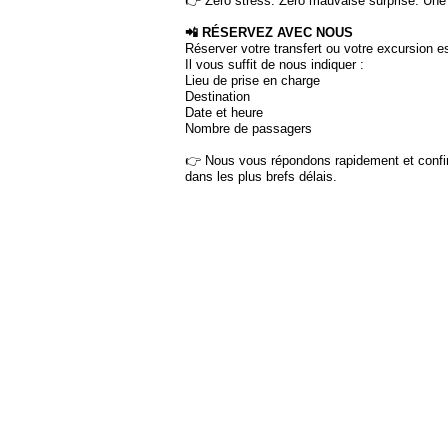
👉 Zéro stress. Zéro mauvaise surprise. Une
📲 RÉSERVEZ AVEC NOUS
Réserver votre transfert ou votre excursion e
Il vous suffit de nous indiquer :
Lieu de prise en charge
Destination
Date et heure
Nombre de passagers
👉 Nous vous répondons rapidement et confi
dans les plus brefs délais.