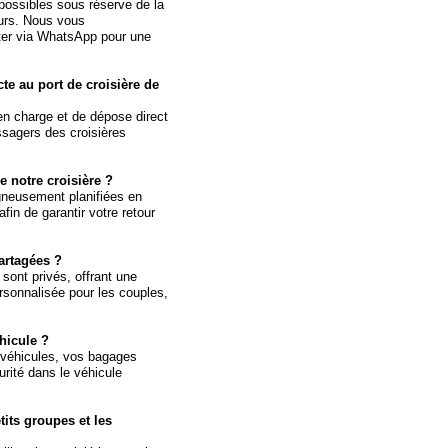
possibles sous réserve de la
eurs. Nous vous
er via WhatsApp pour une
te au port de croisière de
en charge et de dépose direct
ssagers des croisières
e notre croisière ?
igneusement planifiées en
fin de garantir votre retour
artagées ?
 sont privés, offrant une
ersonnalisée pour les couples,
hicule ?
es véhicules, vos bagages
rité dans le véhicule
tits groupes et les