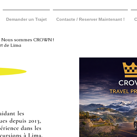
Demander un Trajet
Contacte / Reserver Maintenant !
C
s. Nous sommes CROWN !
rt de Lima
aidant les
ues depuis 2013,
périence dans les
xcursions à Lima.