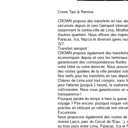
Crown Taxi & Remise
CROWN propose des transferts en taxi abo
sécurisés depuis et vers l'aéroport interna
notamment le centre-ville de Lima, Miraflo
d'autres quartiers. Nous offrons des trajet
Paracas, Ica, Nazca et diverses gares rout
7j/7.
Transfert aéroport :
CROWN propose également des transferts e
économiques depuis et vers les terminaux 
garantissant des correspondances fluides 
votre hôtel ou votre domicile. Nous pouv
des visites guidées de la ville pendant vot
Nos tarifs pour les transferts en taxi depui
Chávez de Lima sont tout compris, sans f
pour l'attente (jusqu'à 1 heure), le station
vol/croisière. Nous vous garantissons un 
transparence !
Pourquoi perdre du temps à faire la queue 
voyage ? Pire encore, pourquoi risquer vot
proches en utilisant un véhicule non sécur
Excursions :
Nous proposons également des visites de L
musée Larco, parc du Circuit de l'Eau…), 
ou trois jours entre Lima, Paracas, Ica et 