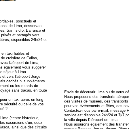
rdables, ponctuels et
tional de Lima, desservant
res, San Isidro, Barranco et
s privés et partagés vers
ières, disponibles 24h/24 et
n taxi fiables et
de croisière de Callao,
avec l'aéroport de Lima,
ons également vous suggérer
re séjour à Lima.
s et vers l'aéroport Jorge
rais cachés ni suppléments
nement ou les retards de
voyage sans tracas, en toute
Envie de découvrir Lima ou de vous dé
Nous proposons des transferts aéroport,
pour un taxi après un long
des visites de musées, des transports
re sécurité ou celle de vos
pour vos événements et fêtes, des nav
isé ?
Contactez-nous par e-mail, message F
service est disponible 24h/24 et 7j/7
ima (centre historique,
la ville depuis l'aéroport de Lima.
des excursions d'un, deux
Nous assurons également des transfert
Nasca, ainsi que des circuits
comme Paracas, Ica ou Nazca. Dites-