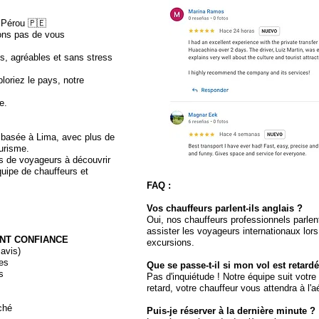
u Pérou 🇵🇪
ons pas de vous
, agréables et sans stress
loriez le pays, notre
e.
 basée à Lima, avec plus de
ourisme.
s de voyageurs à découvrir
quipe de chauffeurs et
FAQ :
Vos chauffeurs parlent-ils anglais ?
Oui, nos chauffeurs professionnels parlen
assister les voyageurs internationaux lors 
NT CONFIANCE
excursions.
 avis)
les
Que se passe-t-il si mon vol est retardé
s
Pas d'inquiétude ! Notre équipe suit votre
retard, votre chauffeur vous attendra à l'a
ché
Puis-je réserver à la dernière minute ?