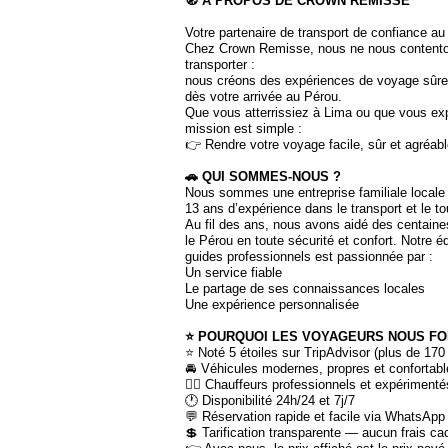
🧭 À PROPOS DE CROWN REMISSE
Votre partenaire de transport de confiance a
Chez Crown Remisse, nous ne nous content
transporter :
nous créons des expériences de voyage sûres
dès votre arrivée au Pérou.
Que vous atterrissiez à Lima ou que vous exp
mission est simple :
👉 Rendre votre voyage facile, sûr et agréabl
🚗 QUI SOMMES-NOUS ?
Nous sommes une entreprise familiale locale
13 ans d’expérience dans le transport et le t
Au fil des ans, nous avons aidé des centaine
le Pérou en toute sécurité et confort. Notre é
guides professionnels est passionnée par :
Un service fiable
Le partage de ses connaissances locales
Une expérience personnalisée
⭐ POURQUOI LES VOYAGEURS NOUS FO
⭐ Noté 5 étoiles sur TripAdvisor (plus de 170
🚘 Véhicules modernes, propres et confortab
👨‍✈️ Chauffeurs professionnels et expérimenté
🕐 Disponibilité 24h/24 et 7j/7
💬 Réservation rapide et facile via WhatsApp
💲 Tarification transparente — aucun frais ca