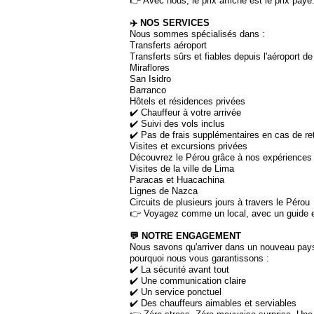
👉 Avec nous, le prix affiché est le prix payé
✈️ NOS SERVICES
Nous sommes spécialisés dans :
Transferts aéroport
Transferts sûrs et fiables depuis l'aéroport de
Miraflores
San Isidro
Barranco
Hôtels et résidences privées
✔️ Chauffeur à votre arrivée
✔️ Suivi des vols inclus
✔️ Pas de frais supplémentaires en cas de re
Visites et excursions privées
Découvrez le Pérou grâce à nos expériences 
Visites de la ville de Lima
Paracas et Huacachina
Lignes de Nazca
Circuits de plusieurs jours à travers le Pérou
👉 Voyagez comme un local, avec un guide e
💬 NOTRE ENGAGEMENT
Nous savons qu'arriver dans un nouveau pays 
pourquoi nous vous garantissons :
✔️ La sécurité avant tout
✔️ Une communication claire
✔️ Un service ponctuel
✔️ Des chauffeurs aimables et serviables